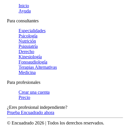
Inicio
Ayuda
Para consultantes
Especialidades
Psicología
Nutrición
Psiquiatría
Derecho
Kinesiología
Fonoaudiología
Terapias Alternativas
Medicina
Para profesionales
Crear una cuenta
Precio
¿Eres profesional independiente?
Prueba Encuadrado ahora
© Encuadrado
2026
| Todos los derechos reservados.