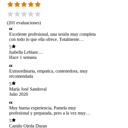
(
201
evaluaciones
)
Excelente profesional, una sesión muy completa
con todo lo que ella ofrece. Totalmente
recomendada
5
Isabella Leblanc
Urzúa
Hace 1 semana
Extraordinaria, empatica, contenedora, muy
recomendada
5
María José Sandoval
Julio 2026
Muy buena experiencia, Pamela muy
profesional y preparada, pero a la vez muy
cercana y empática. 100% recomandada!
5
Camilo Ojeda Duran