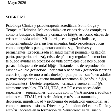
Mayo 2026
SOBRE MÍ
Psicóloga Clínica y psicoterapeuta acreditada, Somnóloga y
Terapeuta Holística. Me especializo en etapas de vida complejas
como la búsqueda, llegada y crianza de hij@s, así como etapas de
crisis en la vida adulta. Mi abordaje es integral y holístico,
complementando diversas herramientas, tanto psicoterapéuticas
como energéticas para generar cambios significativos y
permanentes. Especializada en salud mental perinatal (gestación,
parto, puerperio, crianza), crisis de pánico y regulación emocional;
te puedo ayudar en procesos de vida complejos que nos pueden
pasar: - búsqueda de un(a) hij@ - Tratamientos de reproducción
asistida - duelo gestacional, perinatal o neonatal - gestación y crian
arcoíris (luego de uno o más duelos) - puerperios - sueño en adulto
(y materno/paterno) - sueño infantil respetuoso © (bebés, niñ@s,
adolescentes) - Destete respetuoso - crianza y sueño en niñ@s
altamente sensibles, TDAH, TEA, AACC o con necesidades
especiales. - separaciones, divorcios con hij@s Atención a adultos 
adultas con TDAH, crisis de pánico, estrés post traumático,
depresión, impulsividad y problemas de regulación emocional, así
como trastornos ansiosos. Directora y fundadora del centro Duelo 
arcoíris Docente en la formación de Neurociencias del sueño