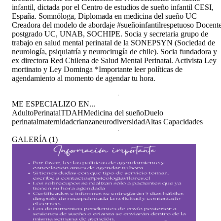
infantil, dictada por el Centro de estudios de sueño infantil CESI,
España. Somnóloga, Diplomada en medicina del sueño UC
Creadora del modelo de abordaje #sueñoinfantilrespetuoso Docent
postgrado UC, UNAB, SOCHIPE. Socia y secretaria grupo de
trabajo en salud mental perinatal de la SONEPSYN (Sociedad de
neurología, psiquiatría y neurocirugía de chile). Socia fundadora y
ex directora Red Chilena de Salud Mental Perinatal. Activista Ley
mortinato y Ley Dominga *Importante leer políticas de
agendamiento al momento de agendar tu hora.
ME ESPECIALIZO EN...
Adulto
Perinatal
TDAH
Medicina del sueño
Duelo
perinatal
maternidad
crianza
neurodiversidad
Altas Capacidades
GALERÍA
(
1
)