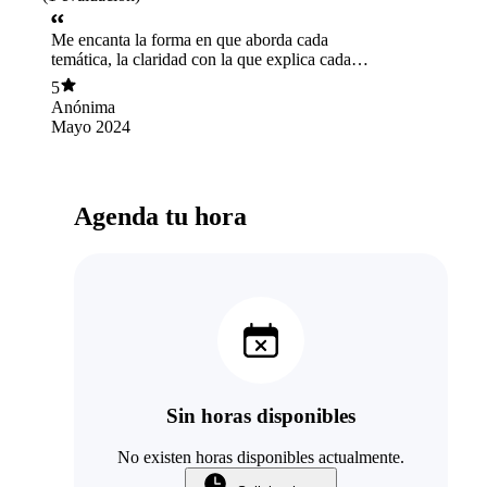
Me encanta la forma en que aborda cada
temática, la claridad con la que explica cada
situación, donde te deja reflexionando para que
5
puedas avanzar en tu crecimiento personal. Me
Anónima
encanta que sea una profesional que te
Mayo 2024
acompaña en tu proceso y ama lo que hace. Más
que agradecida con cada sesión que hemos
tenido.
Agenda tu hora
Sin horas disponibles
No existen horas disponibles actualmente.