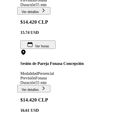
Previsión
Fonasa
Duración
55 min
Ver detalles
$14.420 CLP
15.74
USD
Ver horas
Sesión de Pareja Fonasa Concepción
Modalidad
Presencial
Previsión
Fonasa
Duración
55 min
Ver detalles
$14.420 CLP
16.61
USD