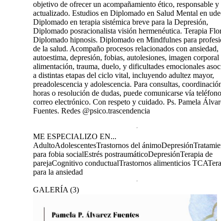
objetivo de ofrecer un acompañamiento ético, responsable y
actualizado. Estudios en Diplomado en Salud Mental en ude
Diplomado en terapia sistémica breve para la Depresión,
Diplomado posracionalista visión hermenéutica. Terapia Flor
Diplomado hipnosis. Diplomado en Mindfulnes para profesi
de la salud. Acompaño procesos relacionados con ansiedad,
autoestima, depresión, fobias, autolesiones, imagen corporal
alimentación, trauma, duelo, y dificultades emocionales asoc
a distintas etapas del ciclo vital, incluyendo adultez mayor,
preadolescencia y adolescencia. Para consultas, coordinació
horas o resolución de dudas, puede comunicarse vía teléfon
correo electrónico. Con respeto y cuidado. Ps. Pamela Álva
Fuentes. Redes @psico.trascendencia
ME ESPECIALIZO EN...
Adulto
Adolescentes
Trastornos del ánimo
Depresión
Tratamie
para fobia social
Estrés postraumático
Depresión
Terapia de
pareja
Cognitivo conductual
Trastornos alimenticios TCA
Tera
para la ansiedad
GALERÍA
(
3
)