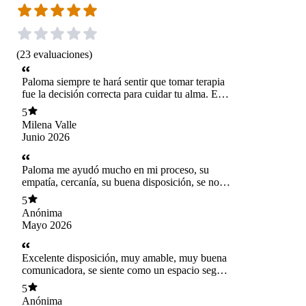
(
23
evaluaciones
)
Paloma siempre te hará sentir que tomar terapia
fue la decisión correcta para cuidar tu alma. Es
caminar acompañada en un camino que muchas
5
veces es cuesta arriba.
Milena Valle
Junio 2026
Paloma me ayudó mucho en mi proceso, su
empatía, cercanía, su buena disposición, se nota
que su trabajo lo realiza con una verdadera
5
vocación y compromiso.
Anónima
Mayo 2026
Excelente disposición, muy amable, muy buena
comunicadora, se siente como un espacio seguro
y de crecimiento.
5
Anónima