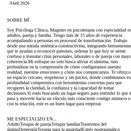
Abril 2026
SOBRE MÍ
​Soy Psicóloga Clínica, Magister en psicoterapia con especialidad e
adultos, pareja y familia. Tengo más de 15 años de experiencia
acompañando a personas en procesod de transformación. Trabajo
desde una mirada sistémica-constructivista, integrando herramienta
que te ayudan a reconocer patrones, ordenar lo que hoy se siente
confuso y transitar crisis personales, laborales o de pareja con mayo
coherencia. ​Mi enfoque no solo busca aliviar el síntoma, sino
profundizar en la comprensión de cómo configuramos nuestra
realidad, nuestras emociones y cómo nos comunicamos. Te ofrezco
un espacio cercano, respetuoso y sin juicios, donde combinamos es
profundidad comprensiva con herramientas concretas para que
recuperes la claridad, la confianza y la capacidad de tomar
decisiones. ​Si estás buscando un lugar seguro para entender lo que t
pasa y moverte hacia un vínculo más consciente contigo mismo/a o
con tu relación, este es un buen lugar para empezar.
ME ESPECIALIZO EN...
Adulto
Terapia de pareja
Terapia familiar
Trastornos del
ánimo
Depresión
Terapia para la ansiedad
Estrés postraumático