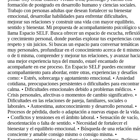
formación de postgrado en desarrollo humano y ciencias sociales.
Trabajo con personas adultas que desean fortalecer su bienestar
emocional, desarrollar habilidades para enfrentar dificultades,
mejorar sus relaciones y construir una vida con mayor equilibrio,
sentido y bienestar. Mi propuesta de acompañamiento psicológico s
llama Espacio SELF. Busca ofrecer un espacio de escucha, reflexi
y crecimiento personal, donde puedas explorar tus experiencias con
respeto y sin juicios. Si buscas un espacio para conversar temáticas
muy personales, profundizar en el conocimiento acerca de ti mismo
o de ti misma, comprender y mejorar tus relaciones, y avanzar haci
una mejor experiencia tuya del mundo, estaré encantado de
acompañarte en ese proceso. En Espacio SELF puedes encontrar
acompañamiento para abordar, entre otras, experiencias y desafíos
como: • Estrés, sobrecarga y agotamiento emocional. • Ansiedad
cotidiana, preocupaciones persistentes o dificultades para encontrar
calma. • Dificultades emocionales debido a problemas médicos. •
Crisis personales, afectivas o momentos de cambio significativo. •
Dificultades en las relaciones de pareja, familiares, sociales o
laborales. • Autoestima, autoconocimiento y desarrollo personal. •
Procesos de pérdida, duelo o adaptación a nuevas etapas de la vida.
• Conflictos y tensiones en el ámbito laboral. • Sensación de vacío,
desorientación o falta de sentido. • Necesidad de fortalecer el
bienestar y el equilibrio emocional. • Búsqueda de una relación má
consciente y amable consigo mismo o consigo misma. •
Experiencias migratorias y de adaptación a otras culturas. Políticas