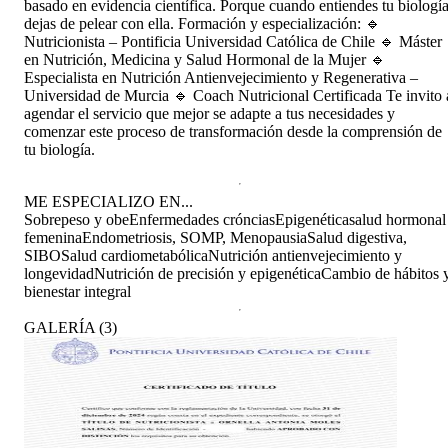
basado en evidencia científica. Porque cuando entiendes tu biología
dejas de pelear con ella. Formación y especialización: 🔹
Nutricionista – Pontificia Universidad Católica de Chile 🔹 Máster
en Nutrición, Medicina y Salud Hormonal de la Mujer 🔹
Especialista en Nutrición Antienvejecimiento y Regenerativa –
Universidad de Murcia 🔹 Coach Nutricional Certificada Te invito 
agendar el servicio que mejor se adapte a tus necesidades y
comenzar este proceso de transformación desde la comprensión de
tu biología.
ME ESPECIALIZO EN...
Sobrepeso y obe
Enfermedades cróncias
Epigenética
salud hormonal
femenina
Endometriosis, SOMP, Menopausia
Salud digestiva,
SIBO
Salud cardiometabólica
Nutrición antienvejecimiento y
longevidad
Nutrición de precisión y epigenética
Cambio de hábitos 
bienestar integral
GALERÍA
(
3
)