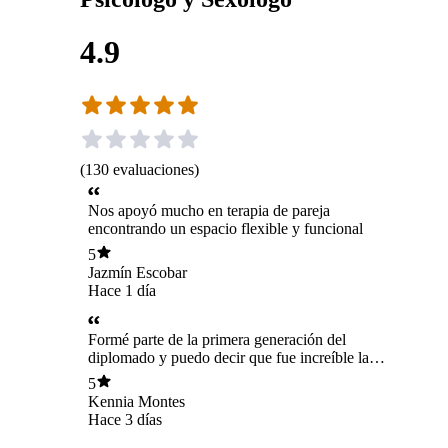
4.9
(
130
evaluaciones
)
Nos apoyó mucho en terapia de pareja
encontrando un espacio flexible y funcional
5
Jazmín Escobar
Hace 1 día
Formé parte de la primera generación del
diplomado y puedo decir que fue increíble la
cantidad de aprendizaje que uno se lleva en cada
5
uno de los módulos. Orlando logra que sea una
Kennia Montes
experiencia vivencial en la que no solo
Hace 3 días
adquieres conocimiento, sino que también te
enfrentas a tus propias creencias y tabúes,