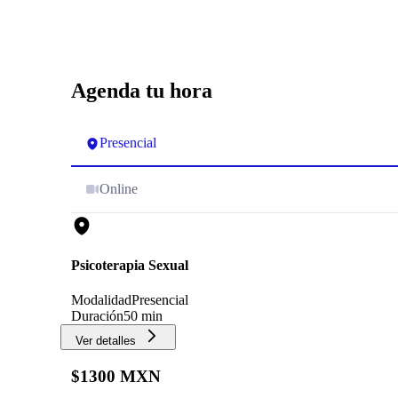
convirtiéndolo en un proceso tanto educativo
como terapéutico. Aprendes a manejar la
sexualidad con profesionalidad, delicadeza, pero
al mismo tiempo con mucha empatía.
Recomiendo ampliamente tomar esta formación
Agenda tu hora
en un espacio que Orlando logra que se sienta
tan humano y auténtico.
Presencial
Online
Psicoterapia Sexual
Modalidad
Presencial
Duración
50 min
Ver detalles
$1300 MXN