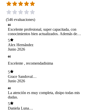
(
546
evaluaciones
)
Excelente profesional, super capacitada, con
conocimientos bien actualizados. Además de
Nutricionista es deportista, por tanto habla desde
5
la experiencia. 100% recomendada
Alex Hernández
Junio 2026
Excelente , recomendadisima
5
Grace Sandoval
Guiñez
Junio 2026
La atención es muy completa, disipo todas mis
dudas.
5
Daniela Luna