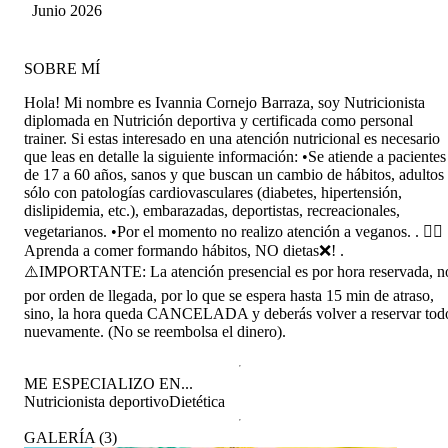
Alcayaga
Junio 2026
SOBRE MÍ
Hola! Mi nombre es Ivannia Cornejo Barraza, soy Nutricionista
diplomada en Nutrición deportiva y certificada como personal
trainer. Si estas interesado en una atención nutricional es necesario
que leas en detalle la siguiente información: •Se atiende a pacientes
de 17 a 60 años, sanos y que buscan un cambio de hábitos, adultos
sólo con patologías cardiovasculares (diabetes, hipertensión,
dislipidemia, etc.), embarazadas, deportistas, recreacionales,
vegetarianos. •Por el momento no realizo atención a veganos. . 👉🏼
Aprenda a comer formando hábitos, NO dietas❌! .
⚠️IMPORTANTE: La atención presencial es por hora reservada, n
por orden de llegada, por lo que se espera hasta 15 min de atraso,
sino, la hora queda CANCELADA y deberás volver a reservar tod
nuevamente. (No se reembolsa el dinero).
ME ESPECIALIZO EN...
Nutricionista deportivo
Dietética
GALERÍA
(
3
)