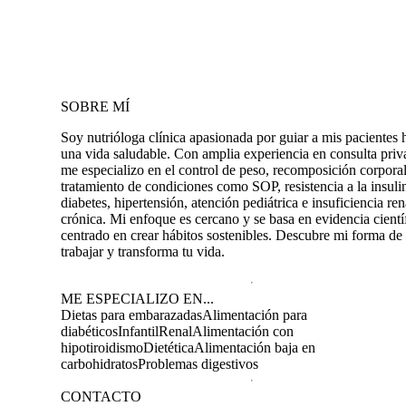
SOBRE MÍ
Soy nutrióloga clínica apasionada por guiar a mis pacientes 
una vida saludable. Con amplia experiencia en consulta priv
me especializo en el control de peso, recomposición corporal
tratamiento de condiciones como SOP, resistencia a la insuli
diabetes, hipertensión, atención pediátrica e insuficiencia ren
crónica. Mi enfoque es cercano y se basa en evidencia cientí
centrado en crear hábitos sostenibles. Descubre mi forma de
trabajar y transforma tu vida.
ME ESPECIALIZO EN...
Dietas para embarazadas
Alimentación para
diabéticos
Infantil
Renal
Alimentación con
hipotiroidismo
Dietética
Alimentación baja en
carbohidratos
Problemas digestivos
CONTACTO