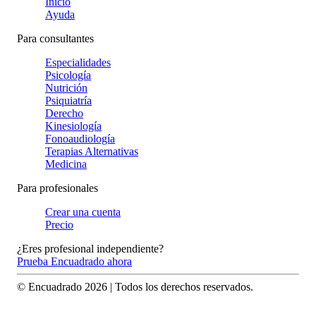
Inicio
Ayuda
Para consultantes
Especialidades
Psicología
Nutrición
Psiquiatría
Derecho
Kinesiología
Fonoaudiología
Terapias Alternativas
Medicina
Para profesionales
Crear una cuenta
Precio
¿Eres profesional independiente?
Prueba Encuadrado ahora
© Encuadrado
2026
| Todos los derechos reservados.