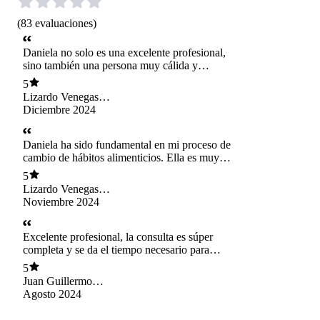
(
83
evaluaciones
)
Daniela no solo es una excelente profesional,
sino también una persona muy cálida y
empática. Su capacidad para escuchar y
5
comprender mis necesidades, combinada con su
Lizardo Venegas
conocimiento en nutrición, han sido
contreras
Diciembre 2024
fundamentales para mi progreso. Además, el
gesto navideño al final de la consulta hizo que
me sintiera muy valorado como paciente.
Daniela ha sido fundamental en mi proceso de
cambio de hábitos alimenticios. Ella es muy
comprensiva y me hace sentir cómodo durante
5
los controles. Aprecio mucho que el plan
Lizardo Venegas
alimenticio se adapte a mi estilo de vida activo y
contreras
Noviembre 2024
que incluya alimentos que disfruto.
Excelente profesional, la consulta es súper
completa y se da el tiempo necesario para
explicarte cada duda y detalle de lo que está
5
realizando. Se adapta también a tu estilo de vida
Juan Guillermo
para que seguir con la planificacion, no sea un
Mayta Aguilar
Agosto 2024
problema.