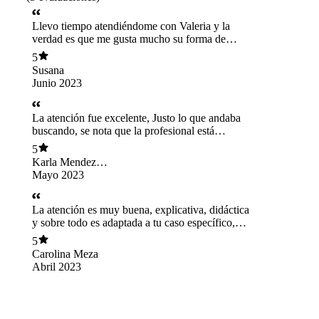
Llevo tiempo atendiéndome con Valeria y la
verdad es que me gusta mucho su forma de
atención. Toma en cuenta tu estilo de vida,
5
horarios, preferencias y de acuerdo a eso te da
Susana
las mejores opciones que se adapten a ti! La
Junio 2023
recomiendo 100%
La atención fue excelente, Justo lo que andaba
buscando, se nota que la profesional está
actualizada. Encontrar a una nutricionista
5
cuando uno acaba de tener una bebe no es fácil,
Karla Mendez
sus alternativas de comidas son de fácil y rápida
Gacitúa
Mayo 2023
preparación para el momento en que estoy
viviendo. Muy feliz con todo.
La atención es muy buena, explicativa, didáctica
y sobre todo es adaptada a tu caso específico,
atención al 100
5
Carolina Meza
Abril 2023