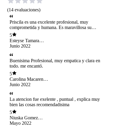
(
14
evaluaciones
)
Priscila es una excelente profesional, muy
comprometida y humana. Es maravillosa su
atención.
5
Esteyse Tamara
Villarroel Bernales
Junio 2022
Buenisima Profesional, muy empatica y clara en
todo. me encantó.
5
Carolina Macarena
Castillo iglesias
Junio 2022
La atencion fue exelente , puntual , explica muy
bien las cosas recomendadisima
5
Niuska Gomez
Rocha
Mayo 2022