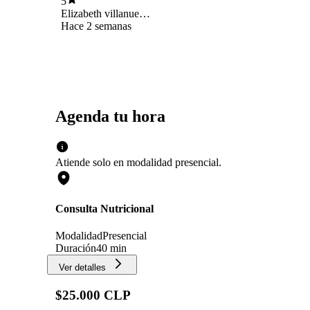
5
Elizabeth villanueva
Figueroa
Hace 2 semanas
Agenda tu hora
Atiende solo en
modalidad
presencial
.
Consulta Nutricional
Modalidad
Presencial
Duración
40 min
Ver detalles
$25.000 CLP