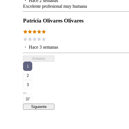
・
Hace 2 semanas
Excelente profesional muy humana
Patricia Olivares Olivares
・
Hace 3 semanas
Anterior
1
2
3
...
37
Siguiente