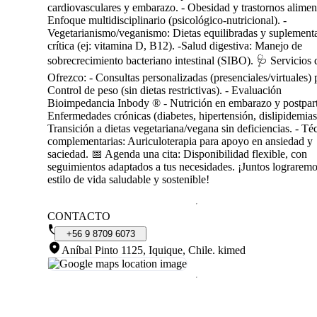
cardiovasculares y embarazo. - Obesidad y trastornos aliment
Enfoque multidisciplinario (psicológico-nutricional). -
Vegetarianismo/veganismo: Dietas equilibradas y suplement
crítica (ej: vitamina D, B12). -Salud digestiva: Manejo de
sobrecrecimiento bacteriano intestinal (SIBO). 🩺 Servicios 
Ofrezco: - Consultas personalizadas (presenciales/virtuales) p
Control de peso (sin dietas restrictivas). - Evaluación
Bioimpedancia Inbody ® - Nutrición en embarazo y postpart
Enfermedades crónicas (diabetes, hipertensión, dislipidemias)
Transición a dietas vegetariana/vegana sin deficiencias. - Té
complementarias: Auriculoterapia para apoyo en ansiedad y
saciedad. 📅 Agenda una cita: Disponibilidad flexible, con
seguimientos adaptados a tus necesidades. ¡Juntos lograrem
estilo de vida saludable y sostenible!
CONTACTO
+56
9
8709
6073
Aníbal Pinto 1125, Iquique, Chile
.
kimed