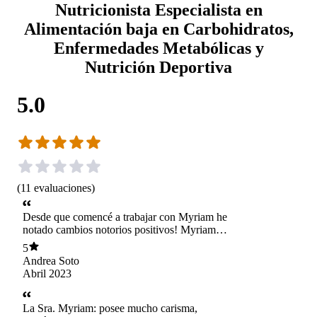
Nutricionista Especialista en
Alimentación baja en Carbohidratos,
Enfermedades Metabólicas y
Nutrición Deportiva
5.0
(
11
evaluaciones
)
Desde que comencé a trabajar con Myriam he
notado cambios notorios positivos! Myriam
explica todas las razones de porque está
5
ofreciendo la dieta y cuales son los efectos y
Andrea Soto
causas de mi plan de nutrición. Me siento muy
Abril 2023
afortunada de haberla conocido y poder trabajar
con ella en mejorar mi salud. Totalmente
recomendada!
La Sra. Myriam: posee mucho carisma,