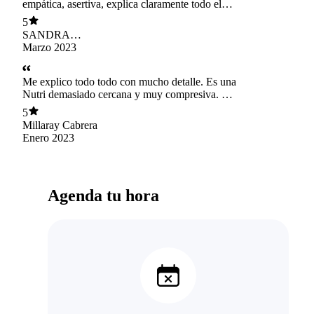
empática, asertiva, explica claramente todo el
proceso (comparte información y textos)....
5
maravillosa persona y excelente
SANDRA
profesional....2.000% recomendado
FLORES
Marzo 2023
Me explico todo todo con mucho detalle. Es una
Nutri demasiado cercana y muy compresiva. Me
encanta atenderme con ella
5
Millaray Cabrera
Enero 2023
Agenda tu hora