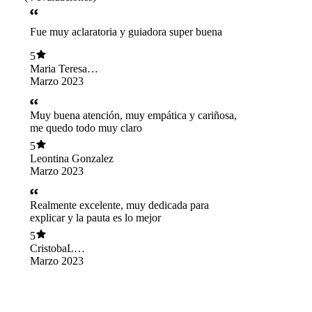
Fue muy aclaratoria y guiadora super buena
5
Maria Teresa
Cuevas
Marzo 2023
Muy buena atención, muy empática y cariñosa,
me quedo todo muy claro
5
Leontina Gonzalez
Marzo 2023
Realmente excelente, muy dedicada para
explicar y la pauta es lo mejor
5
CristobaL
VALDEBENITO
Marzo 2023