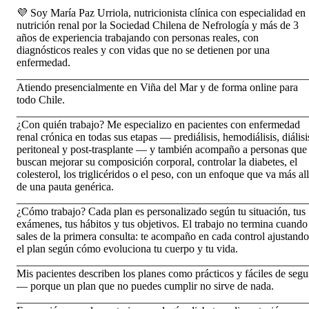
💜 Soy María Paz Urriola, nutricionista clínica con especialidad en
nutrición renal por la Sociedad Chilena de Nefrología y más de 3
años de experiencia trabajando con personas reales, con
diagnósticos reales y con vidas que no se detienen por una
enfermedad.
_____________________________________________________
Atiendo presencialmente en Viña del Mar y de forma online para
todo Chile.
_____________________________________________________
¿Con quién trabajo? Me especializo en pacientes con enfermedad
renal crónica en todas sus etapas — prediálisis, hemodiálisis, diálisi
peritoneal y post-trasplante — y también acompaño a personas que
buscan mejorar su composición corporal, controlar la diabetes, el
colesterol, los triglicéridos o el peso, con un enfoque que va más al
de una pauta genérica.
_____________________________________________________
¿Cómo trabajo? Cada plan es personalizado según tu situación, tus
exámenes, tus hábitos y tus objetivos. El trabajo no termina cuando
sales de la primera consulta: te acompaño en cada control ajustando
el plan según cómo evoluciona tu cuerpo y tu vida.
_____________________________________________________
Mis pacientes describen los planes como prácticos y fáciles de segu
— porque un plan que no puedes cumplir no sirve de nada.
_____________________________________________________