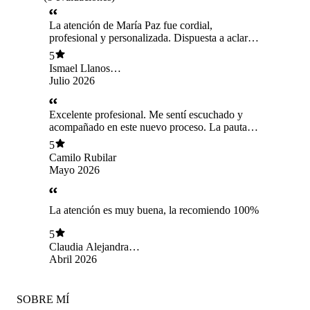
La atención de María Paz fue cordial,
profesional y personalizada. Dispuesta a aclarar
todas tus dudas. Recomendada
5
Ismael Llanos
Rodríguez
Julio 2026
Excelente profesional. Me sentí escuchado y
acompañado en este nuevo proceso. La pauta
muy amigable y fácil de seguir.
5
Camilo Rubilar
Mayo 2026
La atención es muy buena, la recomiendo 100%
5
Claudia Alejandra
Naipayán Rodríguez
Abril 2026
SOBRE MÍ