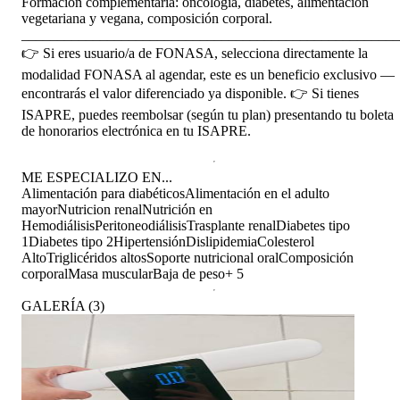
Formación complementaria: oncología, diabetes, alimentación
vegetariana y vegana, composición corporal.
_____________________________________________________
👉 Si eres usuario/a de FONASA, selecciona directamente la
modalidad FONASA al agendar, este es un beneficio exclusivo —
encontrarás el valor diferenciado ya disponible. 👉 Si tienes
ISAPRE, puedes reembolsar (según tu plan) presentando tu boleta
de honorarios electrónica en tu ISAPRE.
ME ESPECIALIZO EN...
Alimentación para diabéticos
Alimentación en el adulto
mayor
Nutricion renal
Nutrición en
Hemodiálisis
Peritoneodiálisis
Trasplante renal
Diabetes tipo
1
Diabetes tipo 2
Hipertensión
Dislipidemia
Colesterol
Alto
Triglicéridos altos
Soporte nutricional oral
Composición
corporal
Masa muscular
Baja de peso
+
5
GALERÍA
(
3
)