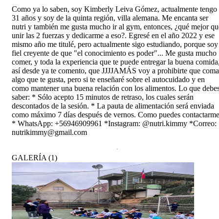
Como ya lo saben, soy Kimberly Leiva Gómez, actualmente tengo
31 años y soy de la quinta región, villa alemana. Me encanta ser
nutri y también me gusta mucho ir al gym, entonces, ¿qué mejor qu
unir las 2 fuerzas y dedicarme a eso?. Egresé en el año 2022 y ese
mismo año me titulé, pero actualmente sigo estudiando, porque soy
fiel creyente de que "el conocimiento es poder"... Me gusta mucho
comer, y toda la experiencia que te puede entregar la buena comida
así desde ya te comento, que JJJJAMÁS voy a prohibirte que coma
algo que te gusta, pero si te enseñaré sobre el autocuidado y en
como mantener una buena relación con los alimentos. Lo que debe
saber: * Sólo acepto 15 minutos de retraso, los cuales serán
descontados de la sesión. * La pauta de alimentación será enviada
como máximo 7 días después de vernos. Como puedes contactarme
* WhatsApp: +56946909961 *Instagram: @nutri.kimmy *Correo:
nutrikimmy@gmail.com
GALERÍA
(
1
)