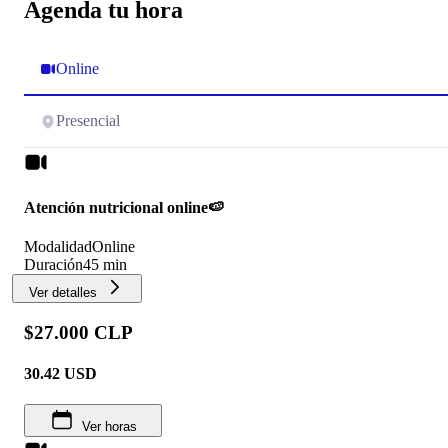
Agenda tu hora
Online
Presencial
Atención nutricional online🍉
Modalidad
Online
Duración
45 min
Ver detalles
$27.000 CLP
30.42
USD
Ver horas