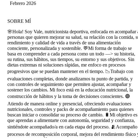
atenta a dudas y te acompaña en el proceso para
Febrero 2026
lograr los mejores resultados en conjunto.
SOBRE MÍ
🌸Hola! Soy Vale, nutricionista deportiva, enfocada en acompañar 
personas que quieren mejorar su salud, su relación con la comida, s
rendimiento y calidad de vida a través de una alimentación
consciente, personalizada y sostenible. 💬Mi forma de trabajo se
basa en comprender a cada persona como un todo —> su historia,
su rutina, sus hábitos, sus tiempos, su entorno y sus objetivos. Sin
dietas extremas ni soluciones rápidas, me enfoco en procesos
progresivos que se puedan mantener en el tiempo. 📉Trabajo con
evaluaciones completas, donde analizamos tu punto de partida, y
con controles de seguimiento que permiten ajustar, acompañar y
sostener los cambios. Mi foco está en la educación nutricional, la
construcción de hábitos y la toma de decisiones conscientes. 🟣
Atiendo de manera online y presencial, ofreciendo evaluaciones
nutricionales, controles y packs de acompañamiento para quienes
buscan iniciar o consolidar su proceso de cambio. 🔋Mi objetivo es
que aprendas a alimentarte con autonomía, seguridad y confianza,
sintiéndote acompañado/a en cada etapa del proceso. 🫂Acompaño
procesos de recomposición corporal, mejora del rendimiento físico 