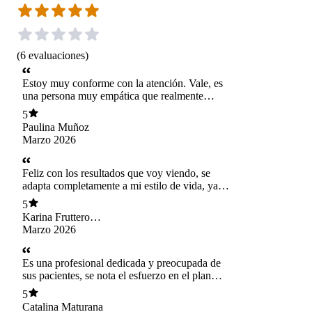
(
6
evaluaciones
)
Estoy muy conforme con la atención. Vale, es
una persona muy empática que realmente
escucha tus necesidades y se adapta a tu estilo
5
de vida. El seguimiento es impecable y te hace
Paulina Muñoz
sentir muy acompañada en todo el proceso.
Marzo 2026
¡Gracias por la paciencia y el profesionalismo!
Feliz con los resultados que voy viendo, se
adapta completamente a mi estilo de vida, ya
que trabajo por turnos y de noche. Agradezco a
5
Valeria por la ayuda y la comprensión! Sin duda
Karina Fruttero
una excelente Nutricionista!
Ramirez
Marzo 2026
Es una profesional dedicada y preocupada de
sus pacientes, se nota el esfuerzo en el plan
personalizado que hace y cómo lo adapta según
5
horarios y requerimientos. Además siempre está
Catalina Maturana