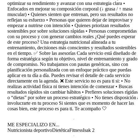
optimizar su rendimiento y avanzar con una estrategia clara •
Enfocados en mejorar su composición corporal (↓ grasa / ↑ masa
muscular) • Quienes sienten que entrenan, pero sus resultados no
reflejan su esfuerzo • Personas que quieren dejar de improvisar y
empezar a nutrirse con intención • Quienes priorizan resultados
sostenibles por sobre soluciones rápidas • Personas comprometidas
con su proceso y con generar cambios reales ¿Qué puedes esperar
de este proceso? Una estrategia nutricional alineada a tu
entrenamiento, decisiones más conscientes y resultados sostenibles
en el tiempo. ✅ Sobre las asesorías Cada servicio está diseñado de
forma estratégica según tu objetivo, nivel de entrenamiento y grado
de compromiso. No trabajamos con pautas genéricas, sino con
planificación personalizada con un enfoque práctico que puedas
aplicar en tu día a día. Puedes revisar el detalle de cada servicio
directamente en la agenda. ❌ Este servicio no es para ti si: • No
realizas actividad física ni tienes intención de comenzar • Buscas
resultados rápidos sin cambiar hábitos • Prefieres soluciones rígidas
o “dietas” por sobre un proceso estratégico • No tienes disposición 
involucrarte en tu proceso Si sientes que es momento de hacer las
cosas bien, este proceso es para ti. Te acompaño 🤍
ME ESPECIALIZO EN...
Nutricionista deportivo
Dietética
Fitness
Isak 2