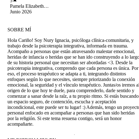
5
Pamela Elizabeth
Zárate Valladares
Junio 2026
SOBRE MÍ
Hola Cariño! Soy Nury Ignacia, psicóloga clínica-comunitaria, y
trabajo desde la psicoterapia integrativa, informada en trauma.
Acompaño a personas que están atravesando malestar emocional,
heridas de infancia o heridas que se han ido construyendo a lo larg
de su historia personal que necesitan ser abordadas <3. Desde la
psicoterapia integrativa, comprendo que cada persona es única. Por
eso, el proceso terapéutico se adapta a ti, integrando distintos
enfoques según lo que necesites, siempre priorizando la conexión
emocional, la seguridad y el vínculo terapéutico. Juntas/os iremos a
origen de lo que hoy te duele, para comprenderlo, darle sentido y
comenzar a sanar desde la raíz, a tu propio ritmo. Si estás buscando
un espacio seguro, de contención, escucha y aceptación
incondicional, este puede ser tu lugar! :) Además, tengo un proyect
personal enfocado en acompañar a personas que han sido heridas
por la religión. Si este tema resuena contigo, será un honor
acompañarte.