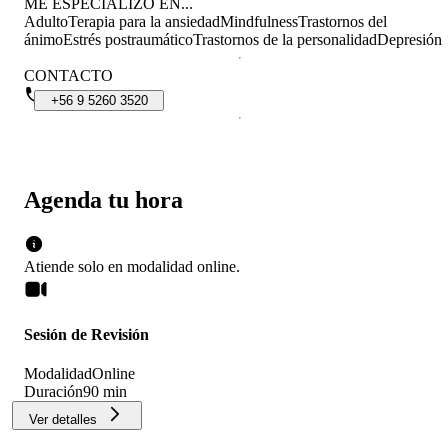
ME ESPECIALIZO EN...
Adulto
Terapia para la ansiedad
Mindfulness
Trastornos del
ánimo
Estrés postraumático
Trastornos de la personalidad
Depresión
CONTACTO
+56
9
5260
3520
Agenda tu hora
Atiende solo en
modalidad
online
.
Sesión de Revisión
Modalidad
Online
Duración
90 min
Ver detalles