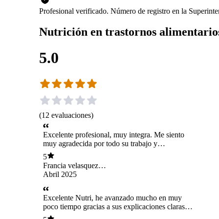
Profesional verificado. Número de registro en la Superin
Nutrición en trastornos alimentario
5.0
(
12
evaluaciones
)
Excelente profesional, muy integra. Me siento
muy agradecida por todo su trabajo y
dedicación.
5
Francia velasquez
perez
Abril 2025
Excelente Nutri, he avanzado mucho en muy
poco tiempo gracias a sus explicaciones claras y
su buena onda.