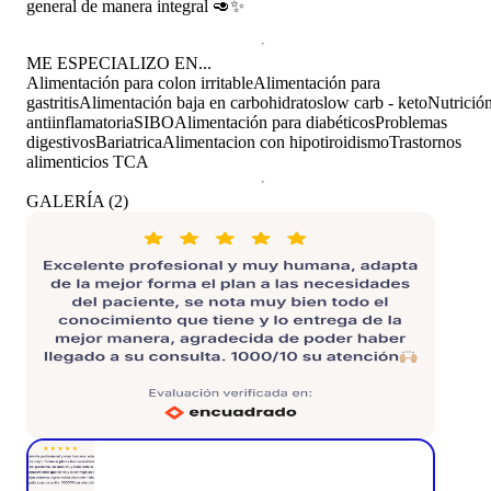
general de manera integral 🥑✨
ME ESPECIALIZO EN...
Alimentación para colon irritable
Alimentación para
gastritis
Alimentación baja en carbohidratos
low carb - keto
Nutrició
antiinflamatoria
SIBO
Alimentación para diabéticos
Problemas
digestivos
Bariatrica
Alimentacion con hipotiroidismo
Trastornos
alimenticios TCA
GALERÍA
(
2
)