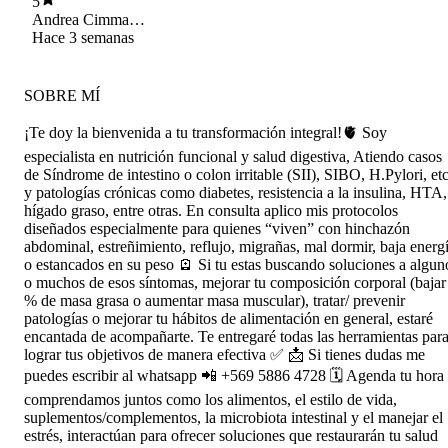
5
Andrea Cimma
Pérez
Hace 3 semanas
SOBRE MÍ
¡Te doy la bienvenida a tu transformación integral!🫀 Soy
especialista en nutrición funcional y salud digestiva, Atiendo casos
de Síndrome de intestino o colon irritable (SII), SIBO, H.Pylori, etc
y patologías crónicas como diabetes, resistencia a la insulina, HTA,
hígado graso, entre otras. En consulta aplico mis protocolos
diseñados especialmente para quienes “viven” con hinchazón
abdominal, estreñimiento, reflujo, migrañas, mal dormir, baja energ
o estancados en su peso 🪫 Si tu estas buscando soluciones a algun
o muchos de esos síntomas, mejorar tu composición corporal (bajar
% de masa grasa o aumentar masa muscular), tratar/ prevenir
patologías o mejorar tu hábitos de alimentación en general, estaré
encantada de acompañarte. Te entregaré todas las herramientas par
lograr tus objetivos de manera efectiva ✅ 📩 Si tienes dudas me
puedes escribir al whatsapp 📲 +569 5886 4728 🗓️ Agenda tu hora
comprendamos juntos como los alimentos, el estilo de vida,
suplementos/complementos, la microbiota intestinal y el manejar el
estrés, interactúan para ofrecer soluciones que restaurarán tu salud