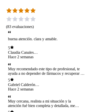
(
83
evaluaciones
)
buena atención. clara y amable.
5
Claudia Canales
Reyes
Hace 2 semanas
Muy recomendado este tipo de profesional, te
ayuda a no depender de fármacos y recuperar la
función total del cuerpo, excelente atención y
5
trabajo.
Gabriel Calderón
Reyes
Hace 2 semanas
Muy cercana, realista a mi situación y la
atención fué bien completa y detallada, me
agradó mucho