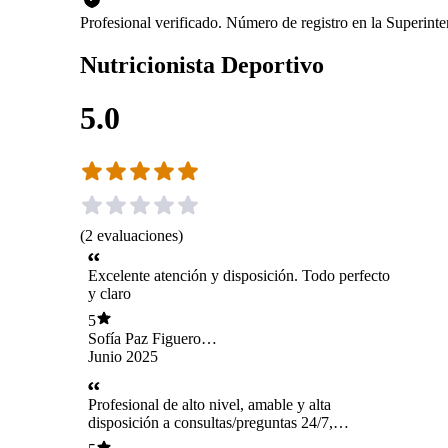
Profesional verificado. Número de registro en la Superin
Nutricionista Deportivo
5.0
(
2
evaluaciones
)
Excelente atención y disposición. Todo perfecto
y claro
5
Sofía Paz Figueroa
chamorro
Junio 2025
Profesional de alto nivel, amable y alta
disposición a consultas/preguntas 24/7,
demasiado atento y personalizado el servicio,