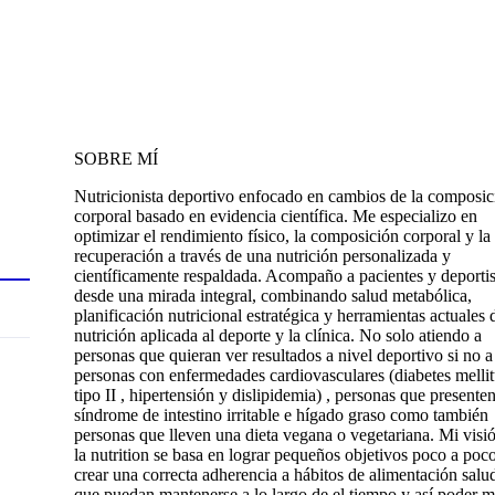
SOBRE MÍ
Nutricionista deportivo enfocado en cambios de la composic
corporal basado en evidencia científica. Me especializo en
optimizar el rendimiento físico, la composición corporal y la
recuperación a través de una nutrición personalizada y
científicamente respaldada. Acompaño a pacientes y deportis
desde una mirada integral, combinando salud metabólica,
planificación nutricional estratégica y herramientas actuales 
nutrición aplicada al deporte y la clínica. No solo atiendo a
personas que quieran ver resultados a nivel deportivo si no a
personas con enfermedades cardiovasculares (diabetes melli
tipo II , hipertensión y dislipidemia) , personas que presente
síndrome de intestino irritable e hígado graso como también
personas que lleven una dieta vegana o vegetariana. Mi visi
la nutrition se basa en lograr pequeños objetivos poco a poc
crear una correcta adherencia a hábitos de alimentación salu
que puedan mantenerse a lo largo de el tiempo y así poder m