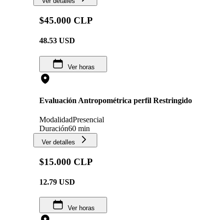
Ver detalles
$45.000 CLP
48.53
USD
Ver horas
Evaluación Antropométrica perfil Restringido
Modalidad
Presencial
Duración
60 min
Ver detalles
$15.000 CLP
12.79
USD
Ver horas