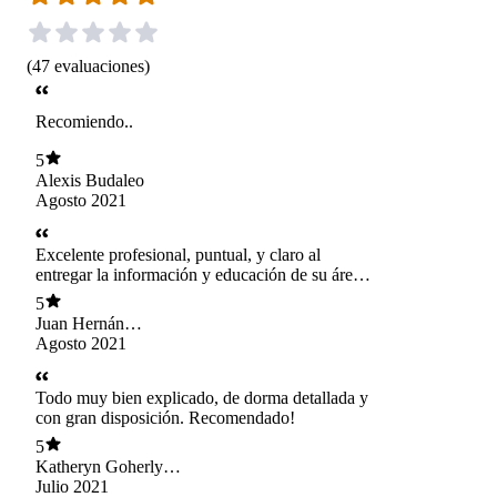
(
47
evaluaciones
)
Recomiendo..
5
Alexis Budaleo
Agosto 2021
Excelente profesional, puntual, y claro al
entregar la información y educación de su área,
muy agradecido.
5
Juan Hernán
Llancapán Tranamil
Agosto 2021
Todo muy bien explicado, de dorma detallada y
con gran disposición. Recomendado!
5
Katheryn Goherly
Vergara
Julio 2021