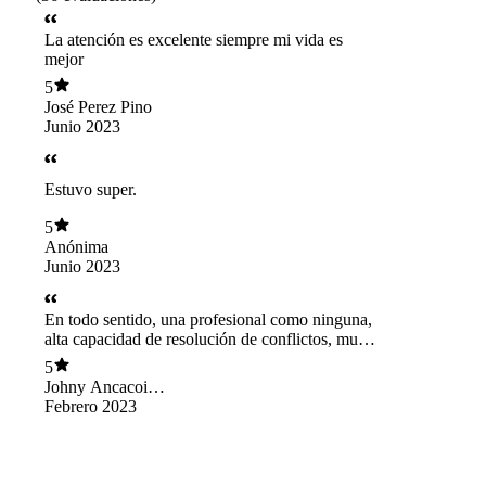
La atención es excelente siempre mi vida es
mejor
5
José Perez Pino
Junio 2023
Estuvo super.
5
Anónima
Junio 2023
En todo sentido, una profesional como ninguna,
alta capacidad de resolución de conflictos, muy
empática. Realmente la Felicito.
5
Johny Ancacoi
Colicoy
Febrero 2023