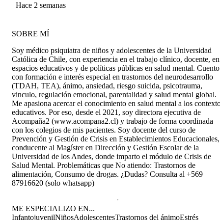
Hinojosa
Hace 2 semanas
SOBRE MÍ
Soy médico psiquiatra de niños y adolescentes de la Universidad
Católica de Chile, con experiencia en el trabajo clínico, docente, en
espacios educativos y de políticas públicas en salud mental. Cuento
con formación e interés especial en trastornos del neurodesarrollo
(TDAH, TEA), ánimo, ansiedad, riesgo suicida, psicotrauma,
vinculo, regulación emocional, parentalidad y salud mental global.
Me apasiona acercar el conocimiento en salud mental a los context
educativos. Por eso, desde el 2021, soy directora ejecutiva de
Acompaña2 (www.acompana2.cl) y trabajo de forma coordinada
con los colegios de mis pacientes. Soy docente del curso de
Prevención y Gestión de Crisis en Establecimientos Educacionales,
conducente al Magíster en Dirección y Gestión Escolar de la
Universidad de los Andes, donde imparto el módulo de Crisis de
Salud Mental. Problemáticas que No atiendo: Trastornos de
alimentación, Consumo de drogas. ¿Dudas? Consulta al +569
87916620 (solo whatsapp)
ME ESPECIALIZO EN...
Infantojuvenil
Niños
Adolescentes
Trastornos del ánimo
Estrés