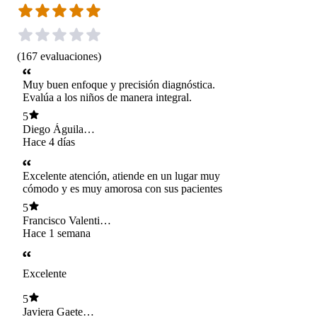
(
167
evaluaciones
)
Muy buen enfoque y precisión diagnóstica.
Evalúa a los niños de manera integral.
5
Diego Águila
Terrazas
Hace 4 días
Excelente atención, atiende en un lugar muy
cómodo y es muy amorosa con sus pacientes
5
Francisco Valentino
Rivas Delgado
Hace 1 semana
Excelente
5
Javiera Gaete