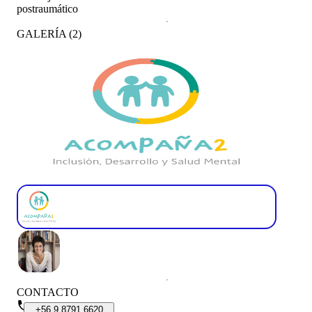
postraumático
GALERÍA
(
2
)
CONTACTO
+56
9
8791
6620