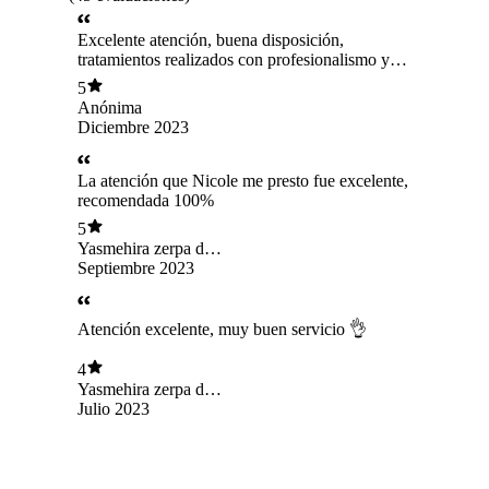
Excelente atención, buena disposición,
tratamientos realizados con profesionalismo y
dedicación. Experiencia Recomendada 100%
5
Anónima
Diciembre 2023
La atención que Nicole me presto fue excelente,
recomendada 100%
5
Yasmehira zerpa de
dalmagro
Septiembre 2023
Atención excelente, muy buen servicio 👌
4
Yasmehira zerpa de
dalmagro
Julio 2023