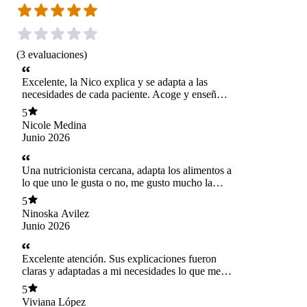
(
3
evaluaciones
)
Excelente, la Nico explica y se adapta a las
necesidades de cada paciente. Acoge y enseña
desde la flexibilidad y preferencias alimentarias
5
de cada persona. Soy vegetariana y siempre me
Nicole Medina
ha costado mucho encontrar nutris que se
Junio 2026
adapten y acojan mis elecciones alimentarias. La
Nico es lo mejor en estos casos, me ha ayudado
mucho.
Una nutricionista cercana, adapta los alimentos a
lo que uno le gusta o no, me gusto mucho la
consulta, totalmente recomendada
5
Ninoska Avilez
Junio 2026
Excelente atención. Sus explicaciones fueron
claras y adaptadas a mi necesidades lo que me
ha dejado segura de poder iniciar con
5
entusiasmo mi proceso. He recibido un trato
Viviana López