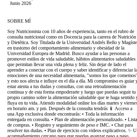
respetuoso y paciente frente a mis dudas y
Junio 2026
necesidades.
SOBRE MÍ
Soy Nutricionista con 10 años de experiencia, tanto en el rubro de
consulta nutricional como en Docencia para la carrera de Nutrición
y Dietética. Soy Titulada de la Universidad Andrés Bello y Magíste
en trastorno del comportamiento alimentario y obesidad de la
Universidad Europea de Madrid. Busco ayudar a las personas a
promover estilos de vida saludable, hábitos alimentarios saludables
que permitan llevar una vida plena y feliz. Sin dejar de lado el
aprender a conectar con el cuerpo y saber identificar y diferenciar l
emociones de una necesidad alimentaria, "somos los que comemos
y esto nos afecta e influye en el día a día. Mi compromiso es guiar 
estar atenta a tus dudas y consultas, con una retroalimentación
continua y de esta forma empoderarte y luego que puedas seguir tu
propio camino sobre la alimentación saludable que te haga sentido 
fluya en tu vida. Atiendo modalidad online los días martes y vierne
en horario am. y pm. Después de la consulta tendrás 📱 Acceso a
una App exclusiva donde encontrarás: • Toda la información
entregada en consulta. • Plan de alimentación personalizado. • List
de compras. • Registro y seguimiento de peso e IMC. • Chat para
resolver tus dudas. • Plan de ejercicio con videos explicativos. ✨ 
acompañamiento cercano para que puedas avanzar paso a paso