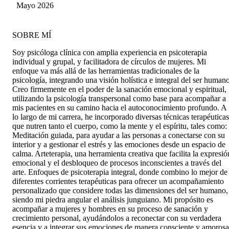
largo de los años e tenido varios regresos con
Silva
Mayo 2026
ella, siempre siendo una seca total, con mucha
empatía y amor por lo que realiza, para mi es un
referente de su carrera y a quién puedo la
SOBRE MÍ
recomiendo, porque realmente es maravillosa,
siempre le estaré agradecida y la llevaré en lo
Soy psicóloga clínica con amplia experiencia en psicoterapia
profundo de mi corazón, los buenos
individual y grupal, y facilitadora de círculos de mujeres. Mi
profesionales existen y ella lo es !!! Espero que
enfoque va más allá de las herramientas tradicionales de la
mas personas puedan llegar a ella para que les
psicología, integrando una visión holística e integral del ser humano
brinde su guía y apoyo.
Creo firmemente en el poder de la sanación emocional y espiritual,
utilizando la psicología transpersonal como base para acompañar a
mis pacientes en su camino hacia el autoconocimiento profundo. A
lo largo de mi carrera, he incorporado diversas técnicas terapéuticas
que nutren tanto el cuerpo, como la mente y el espíritu, tales como:
Meditación guiada, para ayudar a las personas a conectarse con su
interior y a gestionar el estrés y las emociones desde un espacio de
calma. Arteterapia, una herramienta creativa que facilita la expresió
emocional y el desbloqueo de procesos inconscientes a través del
arte. Enfoques de psicoterapia integral, donde combino lo mejor de
diferentes corrientes terapéuticas para ofrecer un acompañamiento
personalizado que considere todas las dimensiones del ser humano,
siendo mi piedra angular el análisis junguiano. Mi propósito es
acompañar a mujeres y hombres en su proceso de sanación y
crecimiento personal, ayudándolos a reconectar con su verdadera
esencia y a integrar sus emociones de manera consciente y amorosa