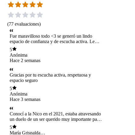
(
77
evaluaciones
)
Fue maravilloso todo <3 se generó un lindo
espacio de confianza y de escucha activa. Le
agradezco mucho a la Nico por darme sabios y
5
grandes consejos que sé que me ayudaran
Anónima
bastante en mi proceso personal ✨. Recomiendo
Hace 2 semanas
al 100%
Gracias por tu escucha activa, respetuosa y
espacio seguro
5
Anónima
Hace 3 semanas
Conocí a la Nico en el 2021, estaba atravesando
un duelo de un ser querido muy importante para
mi y además siendo muy chica, con ella pude
5
ver luz y enfoque donde no lo encontraba, a lo
María Grisnalda