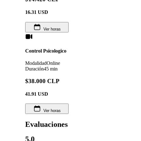
16.31
USD
Ver horas
Control Psicologico
Modalidad
Online
Duración
45 min
$38.000 CLP
41.91
USD
Ver horas
Evaluaciones
5.0