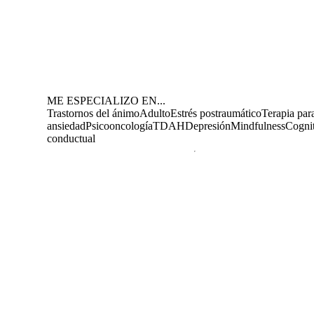
ME ESPECIALIZO EN...
Trastornos del ánimo
Adulto
Estrés postraumático
Terapia para
ansiedad
Psicooncología
TDAH
Depresión
Mindfulness
Cogni
conductual