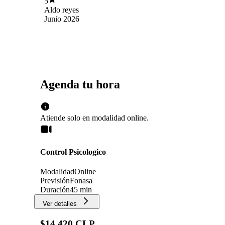
5
Aldo reyes
Junio 2026
Agenda tu hora
Atiende solo en
modalidad
online
.
Control Psicologico
Modalidad
Online
Previsión
Fonasa
Duración
45 min
Ver detalles
$14.420 CLP