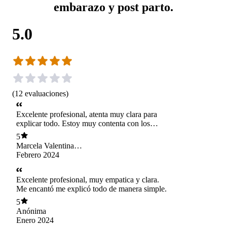
embarazo y post parto.
5.0
(
12
evaluaciones
)
Excelente profesional, atenta muy clara para
explicar todo. Estoy muy contenta con los
avances que hemos tenido juntas
5
Marcela Valentina
Valenzuela Saa
Febrero 2024
Excelente profesional, muy empatica y clara.
Me encantó me explicó todo de manera simple.
5
Anónima
Enero 2024