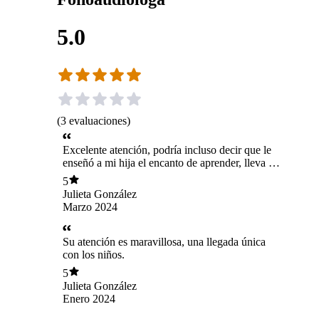
5.0
(
3
evaluaciones
)
Excelente atención, podría incluso decir que le
enseñó a mi hija el encanto de aprender, lleva 4
meses y Julieta ha tenido avances increíbles, la
5
ha ayudado a identificar sus habilidades y
Julieta González
conocer sus estrategias de aprendizaje, sin duda
Marzo 2024
una excelente profesional, gracias ✨💖
Su atención es maravillosa, una llegada única
con los niños.
5
Julieta González
Enero 2024