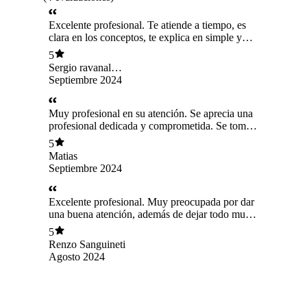
Excelente profesional. Te atiende a tiempo, es
clara en los conceptos, te explica en simple y
está llana a responder todas tus consultas. 100%
5
recomendable!
Sergio ravanal
valencia
Septiembre 2024
Muy profesional en su atención. Se aprecia una
profesional dedicada y comprometida. Se toma
el tiempo necesario, para que no existan dudas y
5
dejar todo bien claro y explicado. Todo lo
Matias
relacionado con el tratamiento, también fue muy
Septiembre 2024
personalizado de acuerdo a mis necesidades y
capacidades. Excelente profesional.
Excelente profesional. Muy preocupada por dar
una buena atención, además de dejar todo muy
claro a nivel técnico.
5
Renzo Sanguineti
Agosto 2024