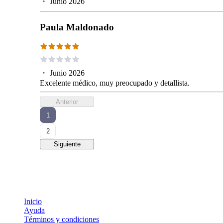
・
Junio 2026
Paula Maldonado
・
Junio 2026
Excelente médico, muy preocupado y detallista.
Anterior
1
2
Siguiente
Inicio
Ayuda
Términos y condiciones