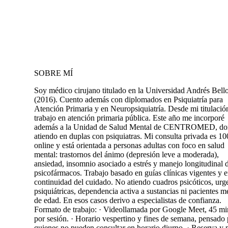
SOBRE MÍ
Soy médico cirujano titulado en la Universidad Andrés Bell
(2016). Cuento además con diplomados en Psiquiatría para
Atención Primaria y en Neuropsiquiatría. Desde mi titulació
trabajo en atención primaria pública. Este año me incorporé
además a la Unidad de Salud Mental de CENTROMED, do
atiendo en duplas con psiquiatras. Mi consulta privada es 1
online y está orientada a personas adultas con foco en salud
mental: trastornos del ánimo (depresión leve a moderada),
ansiedad, insomnio asociado a estrés y manejo longitudinal 
psicofármacos. Trabajo basado en guías clínicas vigentes y 
continuidad del cuidado. No atiendo cuadros psicóticos, urg
psiquiátricas, dependencia activa a sustancias ni pacientes 
de edad. En esos casos derivo a especialistas de confianza.
Formato de trabajo: · Videollamada por Google Meet, 45 mi
por sesión. · Horario vespertino y fines de semana, pensado 
quienes no pueden consultar en horario diurno. · Reserva y