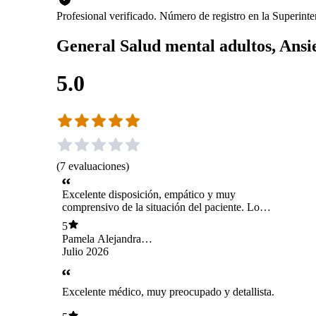
Profesional verificado. Número de registro en la Superin
General Salud mental adultos, Ansie
5.0
(
7
evaluaciones
)
Excelente disposición, empático y muy
comprensivo de la situación del paciente. Lo
recomiendo ya que es un muy buen profesional.
5
Pamela Alejandra
Nieto Pérez
Julio 2026
Excelente médico, muy preocupado y detallista.