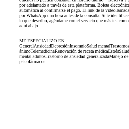
por adelantado a través de esta plataforma. Boleta electrónic
automática al confirmarse el pago. El link de la videollamada
por WhatsApp una hora antes de la consulta. Si te identifica
lo que describo, agéndame con el servicio que más te acom
aquí abajo.
ME ESPECIALIZO EN...
General
Ansiedad
Depresión
Insomnio
Salud mental
Trastornos
ánimo
Telemedicina
Renovación de receta médica
Estrés
Salu
mental adultos
Trastorno de ansiedad generalizada
Manejo de
psicofármacos