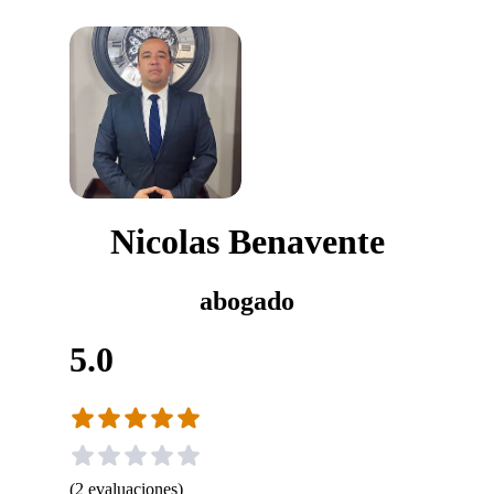
Nicolas Benavente
abogado
5.0
(
2
evaluaciones
)