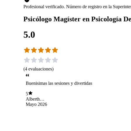
Profesional verificado. Número de registro en la Superin
Psicólogo Magíster en Psicología D
5.0
(
4
evaluaciones
)
Buenisimas las sesiones y divertidas
5
Alberth
Bahamondes
Mayo 2026