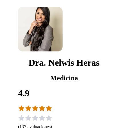
Dra. Nelwis Heras
Medicina
4.9
(
137
evaluaciones
)