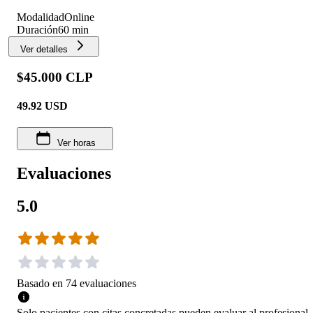
Modalidad
Online
Duración
60 min
Ver detalles
$45.000 CLP
49.92
USD
Ver horas
Evaluaciones
5.0
Basado en
74
evaluaciones
Solo pacientes con citas concretadas pueden evaluar al profesional.