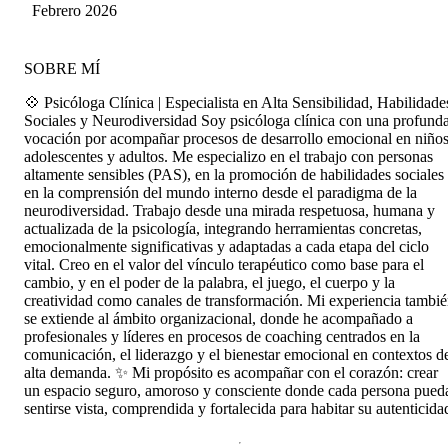
López Vera
Febrero 2026
SOBRE MÍ
💠 Psicóloga Clínica | Especialista en Alta Sensibilidad, Habilidade
Sociales y Neurodiversidad Soy psicóloga clínica con una profund
vocación por acompañar procesos de desarrollo emocional en niños
adolescentes y adultos. Me especializo en el trabajo con personas
altamente sensibles (PAS), en la promoción de habilidades sociales
en la comprensión del mundo interno desde el paradigma de la
neurodiversidad. Trabajo desde una mirada respetuosa, humana y
actualizada de la psicología, integrando herramientas concretas,
emocionalmente significativas y adaptadas a cada etapa del ciclo
vital. Creo en el valor del vínculo terapéutico como base para el
cambio, y en el poder de la palabra, el juego, el cuerpo y la
creatividad como canales de transformación. Mi experiencia tambi
se extiende al ámbito organizacional, donde he acompañado a
profesionales y líderes en procesos de coaching centrados en la
comunicación, el liderazgo y el bienestar emocional en contextos d
alta demanda. ✨ Mi propósito es acompañar con el corazón: crear
un espacio seguro, amoroso y consciente donde cada persona pued
sentirse vista, comprendida y fortalecida para habitar su autenticida