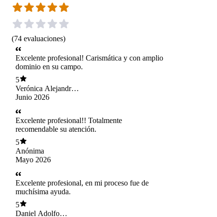
(
74
evaluaciones
)
Excelente profesional! Carismática y con amplio
dominio en su campo.
5
Verónica Alejandra
Muñoz Caba
Junio 2026
Excelente profesional!! Totalmente
recomendable su atención.
5
Anónima
Mayo 2026
Excelente profesional, en mi proceso fue de
muchísima ayuda.
5
Daniel Adolfo