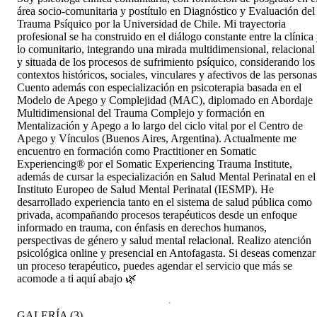
área socio-comunitaria y postítulo en Diagnóstico y Evaluación del
Trauma Psíquico por la Universidad de Chile. Mi trayectoria
profesional se ha construido en el diálogo constante entre la clínica
lo comunitario, integrando una mirada multidimensional, relacional
y situada de los procesos de sufrimiento psíquico, considerando los
contextos históricos, sociales, vinculares y afectivos de las personas
Cuento además con especialización en psicoterapia basada en el
Modelo de Apego y Complejidad (MAC), diplomado en Abordaje
Multidimensional del Trauma Complejo y formación en
Mentalización y Apego a lo largo del ciclo vital por el Centro de
Apego y Vínculos (Buenos Aires, Argentina). Actualmente me
encuentro en formación como Practitioner en Somatic
Experiencing® por el Somatic Experiencing Trauma Institute,
además de cursar la especialización en Salud Mental Perinatal en el
Instituto Europeo de Salud Mental Perinatal (IESMP). He
desarrollado experiencia tanto en el sistema de salud pública como
privada, acompañando procesos terapéuticos desde un enfoque
informado en trauma, con énfasis en derechos humanos,
perspectivas de género y salud mental relacional. Realizo atención
psicológica online y presencial en Antofagasta. Si deseas comenzar
un proceso terapéutico, puedes agendar el servicio que más se
acomode a ti aquí abajo 🌿
GALERÍA
(
3
)