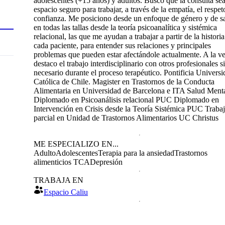
adolescentes (+15 años) y adultos. Busco que la consulta se
espacio seguro para trabajar, a través de la empatía, el respet
confianza. Me posiciono desde un enfoque de género y de s
en todas las tallas desde la teoría psicoanalítica y sistémica
relacional, las que me ayudan a trabajar a partir de la histori
cada paciente, para entender sus relaciones y principales
problemas que pueden estar afectándole actualmente. A la ve
destaco el trabajo interdisciplinario con otros profesionales si
necesario durante el proceso terapéutico. Pontificia Univers
Católica de Chile. Magister en Trastornos de la Conducta
Alimentaria en Universidad de Barcelona e ITA Salud Menta
Diplomado en Psicoanálisis relacional PUC Diplomado en
Intervención en Crisis desde la Teoría Sistémica PUC Traba
parcial en Unidad de Trastornos Alimentarios UC Christus
ME ESPECIALIZO EN...
Adulto
Adolescentes
Terapia para la ansiedad
Trastornos
alimenticios TCA
Depresión
TRABAJA EN
Espacio Caliu