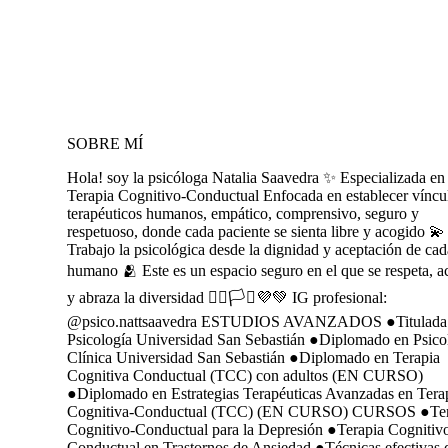
SOBRE MÍ
Hola! soy la psicóloga Natalia Saavedra ✨ Especializada en
Terapia Cognitivo-Conductual Enfocada en establecer víncu
terapéuticos humanos, empático, comprensivo, seguro y
respetuoso, donde cada paciente se sienta libre y acogido 💫
Trabajo la psicológica desde la dignidad y aceptación de cad
humano 🫂 Este es un espacio seguro en el que se respeta, a
y abraza la diversidad 🏳️‍🌈🏳️‍⚧️​💜💚 IG profesional:
@psico.nattsaavedra ESTUDIOS AVANZADOS ●Titulada
Psicología Universidad San Sebastián ●Diplomado en Psico
Clínica Universidad San Sebastián ●Diplomado en Terapia
Cognitiva Conductual (TCC) con adultos (EN CURSO)
●Diplomado en Estrategias Terapéuticas Avanzadas en Tera
Cognitiva-Conductual (TCC) (EN CURSO) CURSOS ●Ter
Cognitivo-Conductual para la Depresión ●Terapia Cognitiv
Conductual en Trastornos de Ansiedad ●Técnicas efectivas 