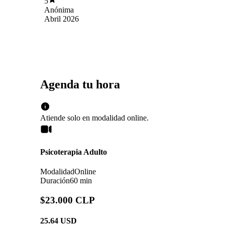
5
de comodidad y muy seguro, ademas de
Anónima
acompañarme en cada proceso, entregándome
Abril 2026
herramientas para enfrentar los desafíos que han
ido surgiendo
Agenda tu hora
Atiende solo en
modalidad
online
.
Psicoterapia Adulto
Modalidad
Online
Duración
60 min
$23.000 CLP
25.64
USD