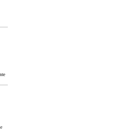
nte
de