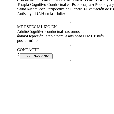
Terapia Cognitivo-Conductual en Psicoterapia ●Psicología 
Salud Mental con Perspectiva de Género ●Evaluación de Es
Autista y TDAH en la adultez
ME ESPECIALIZO EN...
Adulto
Cognitivo conductual
Trastornos del
ánimo
Depresión
Terapia para la ansiedad
TDAH
Estrés
postraumático
CONTACTO
+56
9
7627
8782