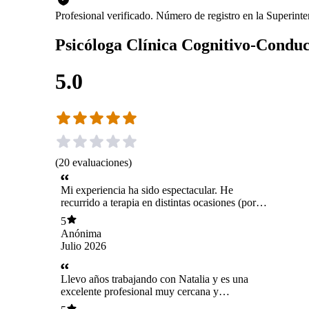
Profesional verificado. Número de registro en la Superin
Psicóloga Clínica Cognitivo-Conduc
5.0
(
20
evaluaciones
)
Mi experiencia ha sido espectacular. He
recurrido a terapia en distintas ocasiones (por
diversas razones), y siempre ha logrado
5
ayudarme a aclarar mi mente y poder sobrellevar
Anónima
lo que sea que esté pasando; es una profesional
Julio 2026
muy comprometida y con excelente disposición.
Genuinamente no podría estar más feliz y
agradecido de haberla encontrado!
Llevo años trabajando con Natalia y es una
excelente profesional muy cercana y
preocupada, ella ha logrado generar un espacio