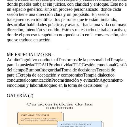
donde puedes trabajar sin juicios, con claridad y enfoque. Este no e
un espacio genérico, sino un proceso personalizado, donde cada
sesión tiene una dirección clara y un propósito. En sesión
trabajaremos en identificar los patrones que te están limitando,
desarrollar habilidades prácticas y avanzar hacia una vida con may
dirección, intención y sentido. Este es un espacio de trabajo activo,
donde el proceso terapéutico no queda solo en la conversación, sin
que se traduce en acción.
ME ESPECIALIZO EN...
Adulto
Cognitivo conductual
Trastornos de la personalidad
Terapia
para la ansiedad
TDAH
Productividad
TLP
Gestión emocional
Gestió
del tiempo
Burnout
Inseguridad
Toma de decisiones
Terapia de
pareja
Terapia de aceptación y compromiso
Terapia dialectico
conductual
comunicación
Procrastinación y evitación
Agotamiento
emocional y laboral
Bloqueo en la toma de decisiones
+
8
GALERÍA
(
2
)