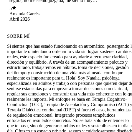
segura, no me siento juzgada, me siento muy
profesional :)
acompañada, siempre está dispuesta a ayudar y
5
a escucharte con atención
Amanda Garcés
Vargas
Abril 2026
SOBRE MÍ
Si sientes que has estado funcionando en automático, postergando 
importante o intentando ordenar tu vida sin lograr sostener cambios
reales, este espacio fue creado para ayudarte a recuperar claridad,
dirección y equilibrio. A través de un acompañamiento práctico y
estructurado, trabajaremos en hábitos, toma de decisiones, gestión
del tiempo y construcción de una vida más alineada con lo que
realmente es importante para ti. Hola! Soy Natalia, psicóloga
especializada en adultos y trabajo con personas que quieren dejar d
sentirse estancadas para empezar a tomar decisiones con claridad,
regular sus emociones y construir una vida más coherente con lo q
realmente les importa. Mi enfoque se basa en Terapia Cognitivo-
Conductual (TCC), Terapia de Aceptación y Compromiso (ACT) 
Terapia Dialéctica conductual (DBT) si fuera el caso, herramientas
de regulación emocional, integrando procesos terapéuticos
enfocados en resultados concretos. No se trata solo de entender lo
que te pasa, sino de generar cambios reales y sostenibles en tu día a
día. Ofrezco un espacio privado, seguro y cuidadosamente diseñad