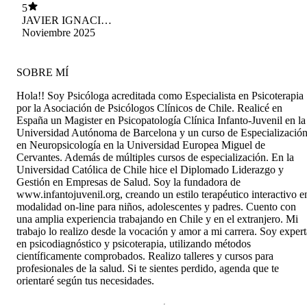
5
JAVIER IGNACIO
GUZMAN
Noviembre 2025
MIRANDA
SOBRE MÍ
Hola!! Soy Psicóloga acreditada como Especialista en Psicoterapia
por la Asociación de Psicólogos Clínicos de Chile. Realicé en
España un Magister en Psicopatología Clínica Infanto-Juvenil en la
Universidad Autónoma de Barcelona y un curso de Especializació
en Neuropsicología en la Universidad Europea Miguel de
Cervantes. Además de múltiples cursos de especialización. En la
Universidad Católica de Chile hice el Diplomado Liderazgo y
Gestión en Empresas de Salud. Soy la fundadora de
www.infantojuvenil.org, creando un estilo terapéutico interactivo e
modalidad on-line para niños, adolescentes y padres. Cuento con
una amplia experiencia trabajando en Chile y en el extranjero. Mi
trabajo lo realizo desde la vocación y amor a mi carrera. Soy expert
en psicodiagnóstico y psicoterapia, utilizando métodos
científicamente comprobados. Realizo talleres y cursos para
profesionales de la salud. Si te sientes perdido, agenda que te
orientaré según tus necesidades.