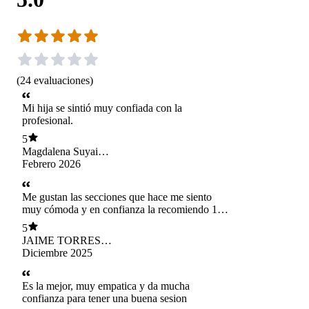
(
24
evaluaciones
)
Mi hija se sintió muy confiada con la
profesional.
5
Magdalena Suyai
Mancilla Bello
Febrero 2026
Me gustan las secciones que hace me siento
muy cómoda y en confianza la recomiendo 10
de 10
5
JAIME TORRES
RIEDEL
Diciembre 2025
Es la mejor, muy empatica y da mucha
confianza para tener una buena sesion