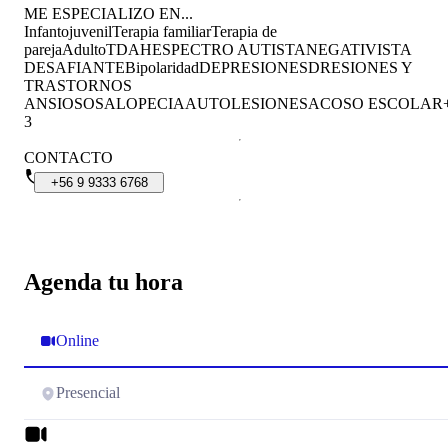
ME ESPECIALIZO EN...
Infantojuvenil
Terapia familiar
Terapia de
pareja
Adulto
TDAH
ESPECTRO AUTISTA
NEGATIVISTA
DESAFIANTE
Bipolaridad
DEPRESIONES
DRESIONES Y
TRASTORNOS
ANSIOSOS
ALOPECIA
AUTOLESIONES
ACOSO ESCOLAR
3
CONTACTO
+56
9
9333
6768
Agenda tu hora
Online
Presencial