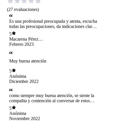
(
27
evaluaciones
)
Es una profesional preocupada y atenta, escucha
todas las preocupaciones, da indicaciones claras
y resuelve dudas. Muy recomendada!
5
Macarena Pérez
Calero
Febrero 2023
Muy buena atención
5
Anónima
Diciembre 2022
como siempre muy buena atención, se siente la
compañia y contención al conversar de estos
temas.
5
Anónima
Noviembre 2022