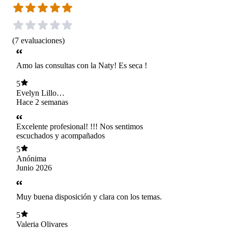
(
7
evaluaciones
)
Amo las consultas con la Naty! Es seca !
5
Evelyn Lillo
christiansen
Hace 2 semanas
Excelente profesional! !!! Nos sentimos
escuchados y acompañados
5
Anónima
Junio 2026
Muy buena disposición y clara con los temas.
5
Valeria Olivares