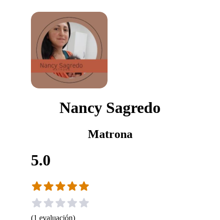
Nancy Sagredo
Matrona
5.0
(
1
evaluación
)