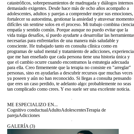
catastróficos, sobrepensamientos de madrugada y diálogos internos
demasiado exigentes. Desde hace más de ocho años acompaño a
adolescentes, adultos y parejas a comprender mejor sus emociones,
fortalecer su autoestima, gestionar la ansiedad y atravesar momento
difíciles sin sentirse solos en el proceso. Mi trabajo combina ciencia
empatía y sentido común. Porque aunque no puedo evitar que la
vida traiga desafíos, sí puedo ayudarte a desarrollar las herramienta
necesarias para enfrentarlos de una manera más saludable y
consciente. He trabajado tanto en consulta clínica como en
programas de salud mental y tratamiento de adicciones, experiencia
que me han enseñado que cada persona tiene una historia única y
que el cambio ocurre cuando encontramos la estrategia adecuada
para ella. Creo firmemente que la terapia no consiste en "arreglar"
personas, sino en ayudarlas a descubrir recursos que muchas veces
ya poseen y aún no han reconocido. Si llegas a consulta pensando
que eres un caso perdido, te adelanto algo: probablemente no seas
tan complicado como crees. Y eso suele ser una excelente noticia.
ME ESPECIALIZO EN...
Cognitivo conductual
Adulto
Adolescentes
Terapia de
pareja
Adicciones
GALERÍA
(
3
)