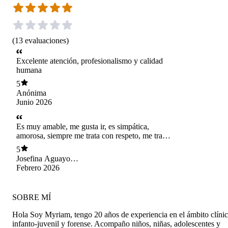
(
13
evaluaciones
)
Excelente atención, profesionalismo y calidad
humana
5
Anónima
Junio 2026
Es muy amable, me gusta ir, es simpática,
amorosa, siempre me trata con respeto, me trata
muy bien, me gusta hablar de cosas que me
5
duelen, gustan o me es difícil conversar en
Josefina Aguayo
familia con ella, me ayuda a sentirme mejor y
Gaete
Febrero 2026
me hace sentir que puedo ser yo misma💞
SOBRE MÍ
Hola Soy Myriam, tengo 20 años de experiencia en el ámbito clíni
infanto-juvenil y forense. Acompaño niños, niñas, adolescentes y